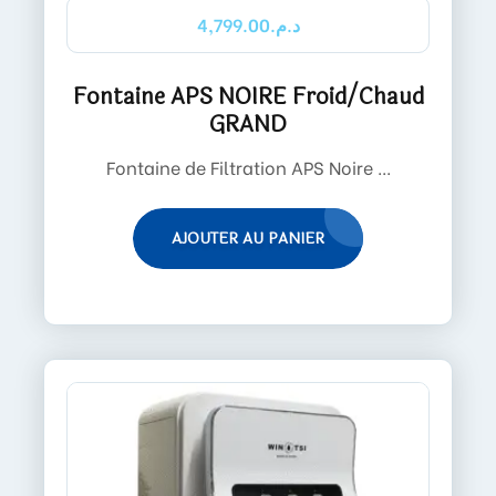
4,799.00
د.م.
Fontaine APS NOIRE Froid/Chaud
GRAND
Fontaine de Filtration APS Noire ...
AJOUTER AU PANIER
LI