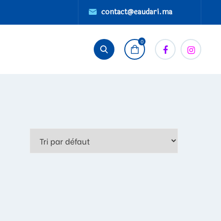
contact@eaudari.ma
0
RE LA SUITE