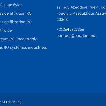
RO sous évier
19, hay Azeddine, rue 4, bd
s de filtration RO
Fouarat, Assoukhour Assa
20303
s de filtration RO
+212649327366
froide
contact@eaudari.ma
ateurs RO Encastrable
ns RO systèmes industriels
ont réservés.