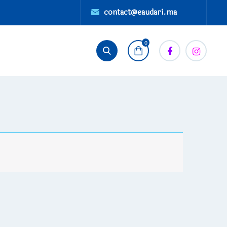
contact@eaudari.ma
0