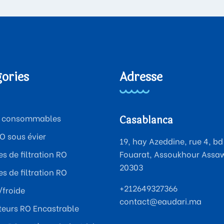
ories
Adresse
 & consommables
Casablanca
RO sous évier
19, hay Azeddine, rue 4, bd
s de filtration RO
Fouarat, Assoukhour Assa
20303
s de filtration RO
+212649327366
froide
contact@eaudari.ma
ateurs RO Encastrable