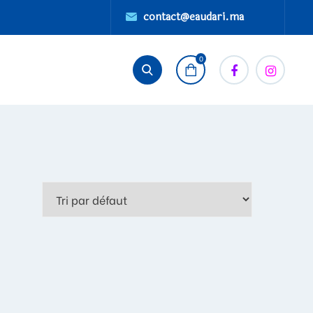
contact@eaudari.ma
0