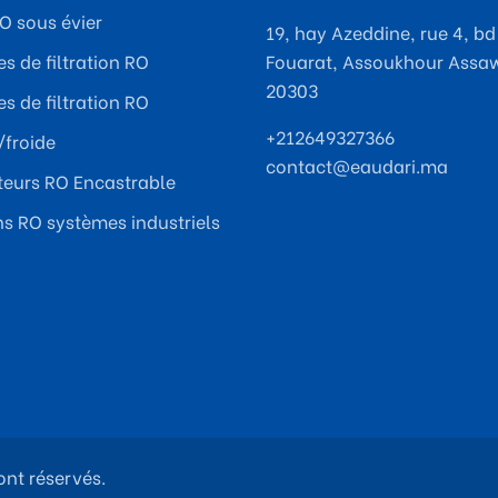
RO sous évier
19, hay Azeddine, rue 4, bd
s de filtration RO
Fouarat, Assoukhour Assa
20303
s de filtration RO
+212649327366
froide
contact@eaudari.ma
ateurs RO Encastrable
ns RO systèmes industriels
ont réservés.