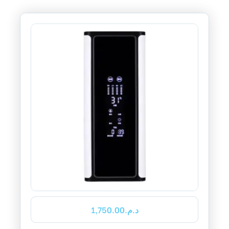
LI
1,750.00
د.م.