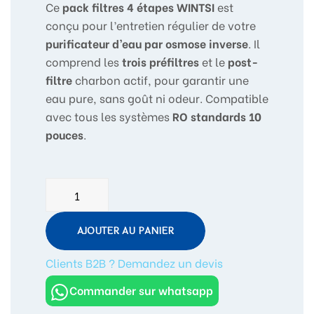
Ce
pack filtres 4 étapes WINTSI
est
conçu pour l’entretien régulier de votre
purificateur d’eau par osmose inverse
. Il
comprend les
trois préfiltres
et le
post-
filtre
charbon actif, pour garantir une
eau pure, sans goût ni odeur. Compatible
avec tous les systèmes
RO standards 10
pouces
.
quantité
de
Pack
AJOUTER AU PANIER
de
Filtres
Clients B2B ? Demandez un devis
4
Commander sur whatsapp
Étapes
WINTSI