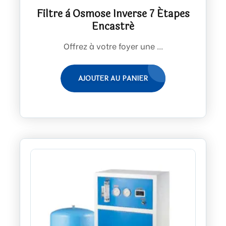
Filtre à Osmose Inverse 7 Étapes
Encastré
Offrez à votre foyer une ...
AJOUTER AU PANIER
LI